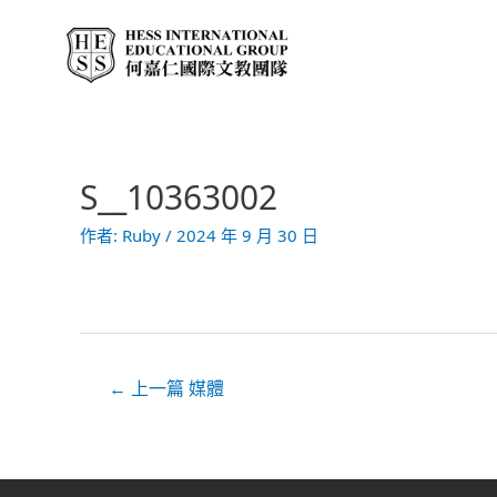
跳
至
主
要
內
容
S__10363002
文
章
作者:
Ruby
/
2024 年 9 月 30 日
導
覽
←
上一篇 媒體