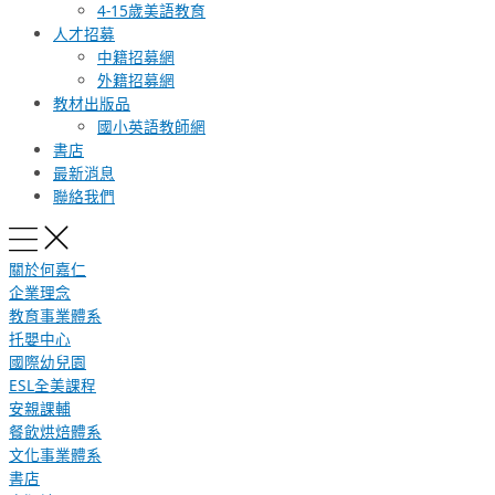
4-15歲美語教育
人才招募
中籍招募網
外籍招募網
教材出版品
國小英語教師網
書店
最新消息
聯絡我們
關於何嘉仁
企業理念
教育事業體系
托嬰中心
國際幼兒園
ESL全美課程
安親課輔
餐飲烘焙體系
文化事業體系
書店