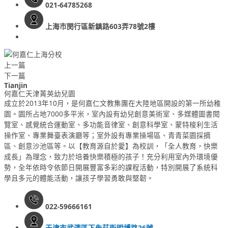
021-64785268
上海市閔行區新鎮路603弄78號2樓
上一篇
下一篇
Tianjin
何嘉仁天津菁英幼兒園
成立於2013年10月，是何嘉仁文教集團在大陸地區開設的第一所幼稚
園。園所占地7000多平米，室內設有幼兒創意美術室、多媒體圖書閱
覽室、感覺統合運動室、多功能音律室、創意科學室、蒙特梭利生活
操作室、專業舞臺表演廳等；室外設有專業操場區、青青菜園採摘
區、創意沙池區等。以【教育源自於愛】為校訓，「全人教育，快樂
成長」為理念，致力於培養快樂積極的孩子！充分利用室內外環境優
勢，全年依時令依節日開展豐富多彩的課程活動，特別開展了系統科
學且多元的體能活動，讓孩子學習勇敢與堅韌。
022-59666161
天津市武清區下朱莊街明博路26號