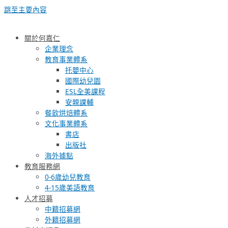
跳至主要內容
關於何嘉仁
企業理念
教育事業體系
托嬰中心
國際幼兒園
ESL全美課程
安親課輔
餐飲烘焙體系
文化事業體系
書店
出版社
海外據點
教育服務網
0-6歲幼兒教育
4-15歲美語教育
人才招募
中籍招募網
外籍招募網