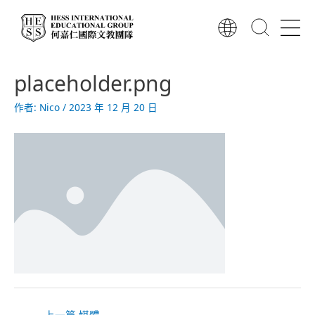
跳
至
主
要
文
內
placeholder.png
章
容
導
作者:
Nico
/
2023 年 12 月 20 日
覽
←
上一篇 媒體