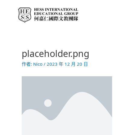
跳
至
主
要
內
容
placeholder.png
文
章
作者:
Nico
/
2023 年 12 月 20 日
導
覽