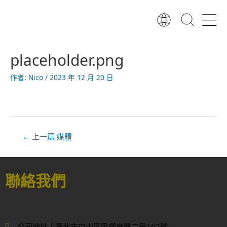
跳
至
主
要
文
內
placeholder.png
章
容
導
作者:
Nico
/
2023 年 12 月 20 日
覽
←
上一篇 媒體
聯絡我們
公司地址｜臺北市中山區民權東路二段107號