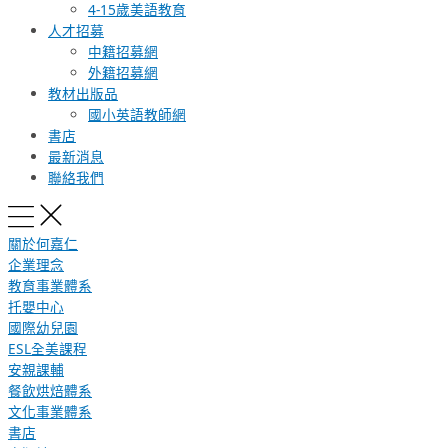
4-15歲美語教育
人才招募
中籍招募網
外籍招募網
教材出版品
國小英語教師網
書店
最新消息
聯絡我們
關於何嘉仁
企業理念
教育事業體系
托嬰中心
國際幼兒園
ESL全美課程
安親課輔
餐飲烘焙體系
文化事業體系
書店