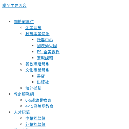
跳至主要內容
關於何嘉仁
企業理念
教育事業體系
托嬰中心
國際幼兒園
ESL全美課程
安親課輔
餐飲烘焙體系
文化事業體系
書店
出版社
海外據點
教育服務網
0-6歲幼兒教育
4-15歲美語教育
人才招募
中籍招募網
外籍招募網