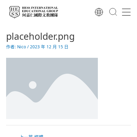
跳
至
主
要
文
內
placeholder.png
章
容
導
作者:
Nico
/
2023 年 12 月 15 日
覽
←
上一篇 媒體