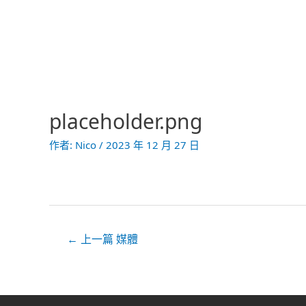
跳
至
主
要
內
容
placeholder.png
文
章
作者:
Nico
/
2023 年 12 月 27 日
導
覽
←
上一篇 媒體