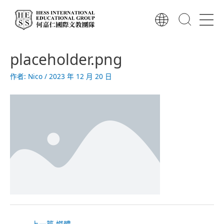
跳
至
主
要
文
內
placeholder.png
章
容
導
作者:
Nico
/
2023 年 12 月 20 日
覽
←
上一篇 媒體