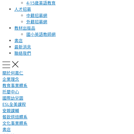
4-15歲美語教育
人才招募
中籍招募網
外籍招募網
教材出版品
國小英語教師網
書店
最新消息
聯絡我們
關於何嘉仁
企業理念
教育事業體系
托嬰中心
國際幼兒園
ESL全美課程
安親課輔
餐飲烘焙體系
文化事業體系
書店