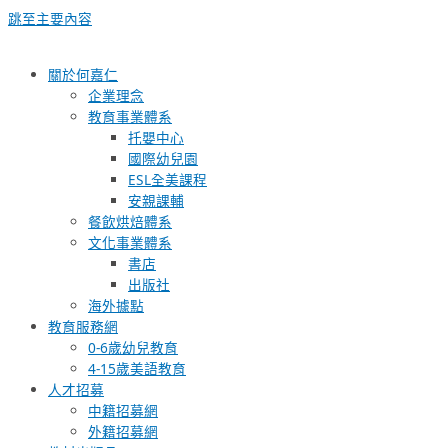
跳至主要內容
關於何嘉仁
企業理念
教育事業體系
托嬰中心
國際幼兒園
ESL全美課程
安親課輔
餐飲烘焙體系
文化事業體系
書店
出版社
海外據點
教育服務網
0-6歲幼兒教育
4-15歲美語教育
人才招募
中籍招募網
外籍招募網