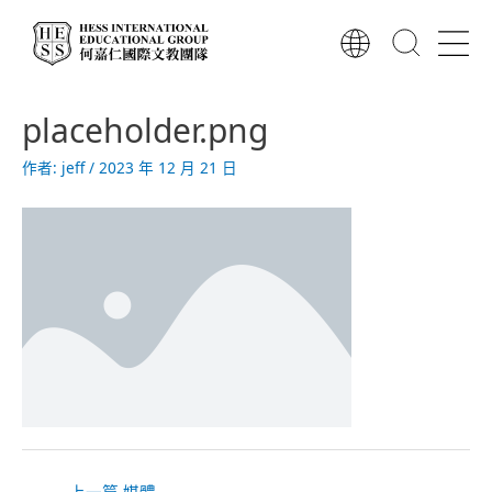
跳
至
主
要
文
內
placeholder.png
章
容
導
作者:
jeff
/
2023 年 12 月 21 日
覽
←
上一篇 媒體