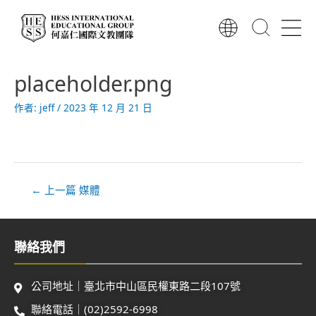
跳
至
主
要
文
內
placeholder.png
章
容
導
作者:
jeff
/
2023 年 12 月 21 日
覽
←
上一篇 媒體
聯絡我們
公司地址｜臺北市中山區民權東路二段107號
聯絡電話｜(02)2592-6998