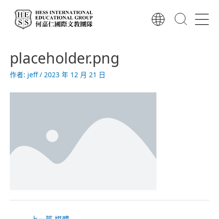
跳
至
主
要
文
內
placeholder.png
章
容
導
作者:
jeff
/
2023 年 12 月 21 日
覽
←
上一篇 媒體