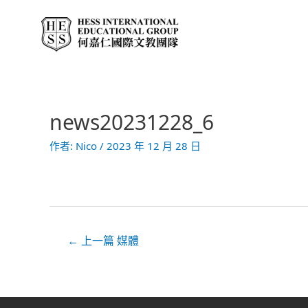
跳
至
主
要
內
容
news20231228_6
文
章
作者:
Nico
/
2023 年 12 月 28 日
導
覽
←
上一篇 媒體