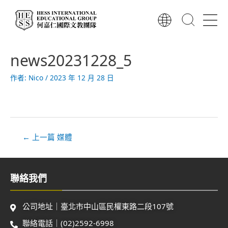
跳
至
主
要
文
內
news20231228_5
章
容
導
作者:
Nico
/
2023 年 12 月 28 日
覽
←
上一篇 媒體
聯絡我們
公司地址｜臺北市中山區民權東路二段107號
聯絡電話｜(02)2592-6998