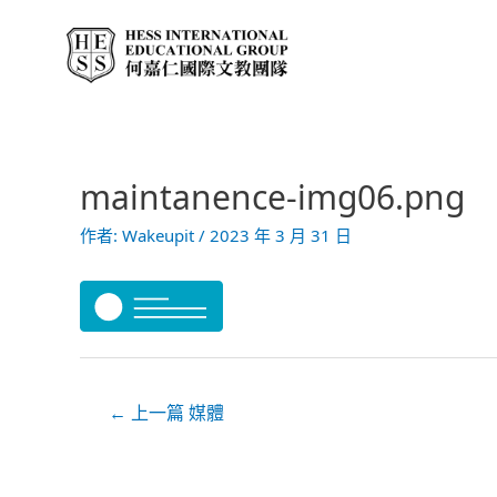
跳
至
主
要
內
容
maintanence-img06.png
文
章
作者:
Wakeupit
/
2023 年 3 月 31 日
導
覽
←
上一篇 媒體