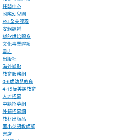
托嬰中心
國際幼兒園
ESL全美課程
安親課輔
餐飲烘焙體系
文化事業體系
書店
出版社
海外據點
教育服務網
0-6歲幼兒教育
4-15歲美語教育
人才招募
中籍招募網
外籍招募網
教材出版品
國小英語教師網
書店