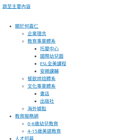
跳至主要內容
關於何嘉仁
企業理念
教育事業體系
托嬰中心
國際幼兒園
ESL全美課程
安親課輔
餐飲烘焙體系
文化事業體系
書店
出版社
海外據點
教育服務網
0-6歲幼兒教育
4-15歲美語教育
人才招募