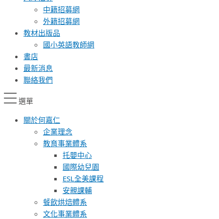
中籍招募網
外籍招募網
教材出版品
國小英語教師網
書店
最新消息
聯絡我們
選單
關於何嘉仁
企業理念
教育事業體系
托嬰中心
國際幼兒園
ESL全美課程
安親課輔
餐飲烘焙體系
文化事業體系