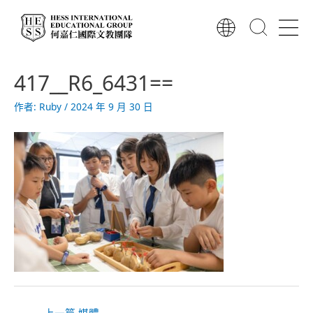
跳
至
主
要
文
內
417__R6_6431==
章
容
導
作者:
Ruby
/
2024 年 9 月 30 日
覽
←
上一篇 媒體