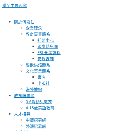
跳至主要內容
關於何嘉仁
企業理念
教育事業體系
托嬰中心
國際幼兒園
ESL全美課程
安親課輔
餐飲烘焙體系
文化事業體系
書店
出版社
海外據點
教育服務網
0-6歲幼兒教育
4-15歲美語教育
人才招募
中籍招募網
外籍招募網