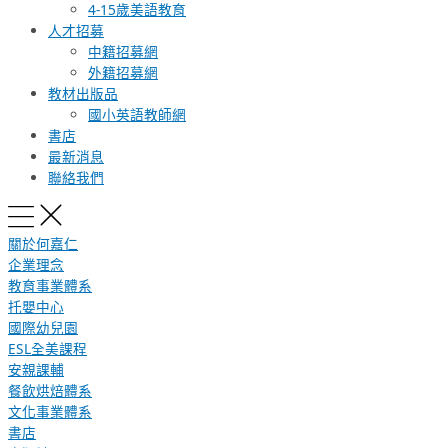
4-15歲美語教育
人才招募
中籍招募網
外籍招募網
教材出版品
國小英語教師網
書店
最新消息
聯絡我們
關於何嘉仁
企業理念
教育事業體系
托嬰中心
國際幼兒園
ESL全美課程
安親課輔
餐飲烘焙體系
文化事業體系
書店