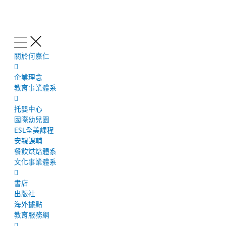
跳
至
主
要
內
關於何嘉仁
容
企業理念
教育事業體系
托嬰中心
國際幼兒園
ESL全美課程
安親課輔
餐飲烘焙體系
文化事業體系
書店
出版社
海外據點
教育服務網