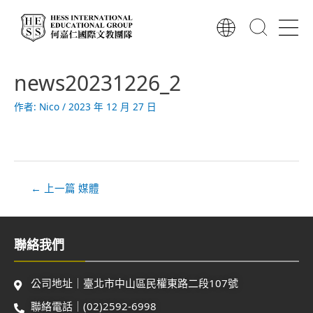
跳
至
主
要
文
內
news20231226_2
章
容
導
作者:
Nico
/
2023 年 12 月 27 日
覽
←
上一篇 媒體
聯絡我們
公司地址｜臺北市中山區民權東路二段107號
聯絡電話｜(02)2592-6998