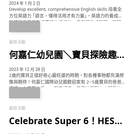
大賽
2024 年 1 月 2 日
Develop excellent, comprehensive English skills 培養全
方位英語力 ｢語言，懂得活用才有力量｣，英語力的養成，
除了透過專業教師靈活的授課外，參與活動或競賽，更可
完整內容
以全方位建構學員聽說讀寫完整的實力，並培養面對挑戰
的勇氣。何嘉仁專業教學團隊，為學員精心規劃多元的課
程與活動，期許培養更多新世代的國際菁英！ 2024 1-2月
最新活動
分校賽 / 區域賽 2024 3 …
何嘉仁幼兒園＼寶貝探險趣
親子FUN手玩／體驗活動｜
2023 年 12 月 28 日
2歲的寶貝正值好奇心最旺盛的時期，對各種事物都充滿想
開放預約囉！
像與期待！何嘉仁國際幼兒園歡迎家有 2~5歲寶貝的爸爸
媽媽，大手牽小手，一起來認識、參觀校園喔！小河馬幼
完整內容
兒園有充滿愛的老師，結合幼兒發展的活動，陪伴家長從
遊戲或任務中觀察孩子的特質，幫助家長讀懂孩子，了解
孩子！一起快樂 Play & Learn！ HESS 寶貝探險趣 親子
最新活動
FUN手玩 親子同樂｜適合學前兒探索體驗的活動 歌謠唱跳
Celebrate Super 6！HESS
動一動 美 …