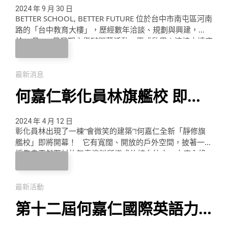
TAICHUNG EDUCATION
2024 年 9 月 30 日
BETTER SCHOOL, BETTER FUTURE 位於台中市南屯區河南
CENTER
路的「台中教育大樓」，歷經數年洽談、規劃與興建，
於 9 月 28 日星期六舉辦開幕活動，正式啟用！這棟大樓座
完整內容
落於兼具住宅與商業和學區的精華地段，內設有幼兒部、
小學部、主題特色教室以及辦公室，期待為更多家庭和教
育工作者創造更優質的環境！ 以人為本 有溫度的健康建
最新消息
築 大樓以「垂直校園」的概念，巧妙地將不同功能的空間
何嘉仁彰化員林旗艦校 即將
堆疊起來； …
開幕！融合愛與夢想的新校
2024 年 4 月 12 日
彰化員林出現了一棟”會微笑的建築”!何嘉仁全新「靜修旗
區！
艦校」即將開幕！ 它有寬闊、開放的戶外空間，披著一身
採集自天然石材的無毒塗料所織成的純白外衣，中庭內綠
完整內容
意盎然；園長說：「種樹，不只讓孩子親近自然，更讓孩
子成為這自然的一部分，跟著一起成長，一起度過四季和
晴雨」 何嘉仁以深耕兒童教育30餘年專業經驗，秉持「以
最新活動
人為本」的信念，陪伴孩子快樂啟蒙、自信成長，期待帶
第十二屆何嘉仁國際英語力
給更多家庭優質的語言學習體驗！ 幼兒 …