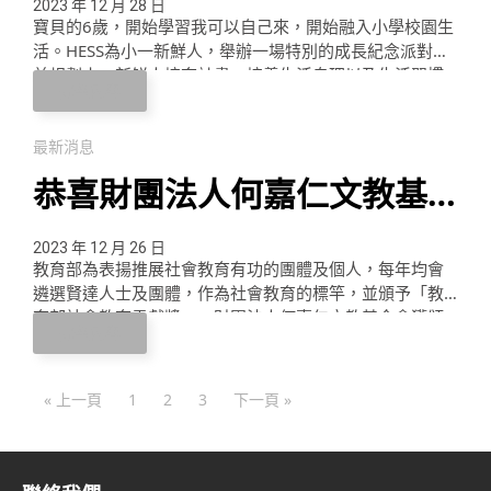
小一新鮮人派對
2023 年 12 月 28 日
寶貝的6歲，開始學習我可以自己來，開始融入小學校園生
活。HESS為小一新鮮人，舉辦一場特別的成長紀念派對。
並規劃小一新鮮人培育計畫，培養生活自理以及生活習慣
完整內容
的養成，並針對學習發展能力做檢核。祝福小學新生活，
勇敢出發！ Enjoy Learning and Dream BIG！ 6歲紀念
FUN PARTY 一場好玩有趣，富有意義的成長派對! 6歲成長
最新消息
挑戰 Fun Challenge 英語故事時光 …
恭喜財團法人何嘉仁文教基
金會，獲頒2023教育部社會
2023 年 12 月 26 日
教育部為表揚推展社會教育有功的團體及個人，每年均會
教育貢獻獎
遴選賢達人士及團體，作為社會教育的標竿，並頒予「教
育部社會教育貢獻獎」。財團法人何嘉仁文教基金會獲頒
完整內容
2023 社會教育貢獻團體獎，這不僅是肯定，更是鼓舞與期
許。 撒播美好與快樂的種子 財團法人何嘉仁文教基金會於
1998 年為紀念創辦人母親而成立，除了襄助清寒家庭外，
« 上一頁
1
2
3
下一頁 »
更積極推動閱讀與各項公益活動。2001 年至今連續擔任教
育部全民閱讀列車活動列車 …