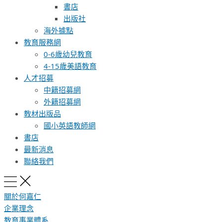
書店
出版社
海外據點
教育服務網
0-6歲幼兒教育
4-15歲美語教育
人才招募
中籍招募網
外籍招募網
教材出版品
國小英語教師網
書店
最新消息
聯絡我們
關於何嘉仁
企業理念
教育事業體系