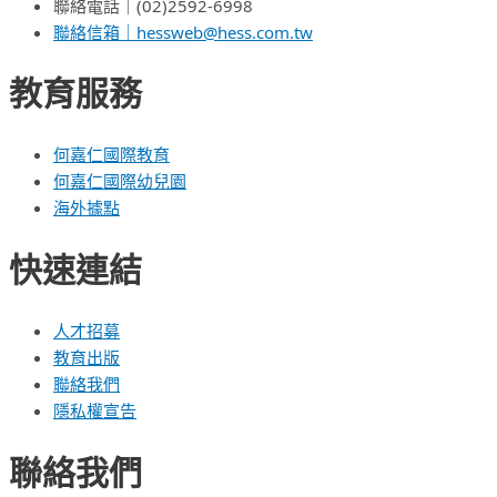
聯絡電話｜(02)2592-6998
聯絡信箱｜hessweb@hess.com.tw
教育服務
何嘉仁國際教育
何嘉仁國際幼兒園
海外據點
快速連結
人才招募
教育出版
聯絡我們
隱私權宣告
聯絡我們