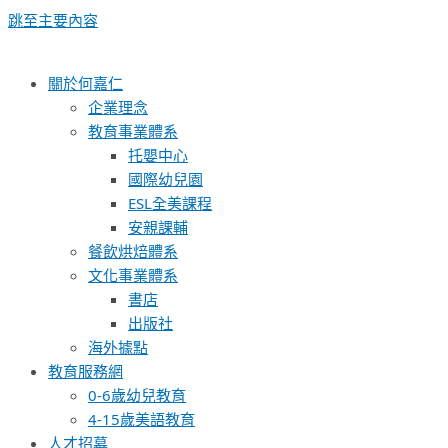
跳至主要內容
關於何嘉仁
企業理念
教育事業體系
托嬰中心
國際幼兒園
ESL全美課程
安親課輔
餐飲烘焙體系
文化事業體系
書店
出版社
海外據點
教育服務網
0-6歲幼兒教育
4-15歲美語教育
人才招募