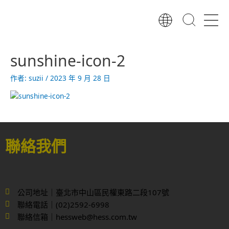
跳
至
主
要
內
sunshine-icon-2
容
作者:
suzii
/
2023 年 9 月 28 日
聯絡我們
公司地址｜臺北市中山區民權東路二段107號
聯絡電話｜(02)2592-6998
聯絡信箱｜hessweb@hess.com.tw