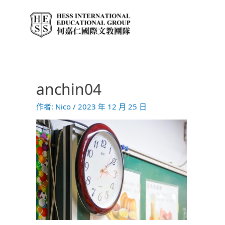
跳
至
主
要
內
容
anchin04
作者:
Nico
/
2023 年 12 月 25 日