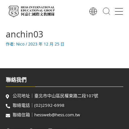
跳
至
主
要
內
anchin03
容
作者:
Nico
/
2023 年 12 月 25 日
聯絡我們
公司地址｜臺北市中山區民權東路二段107號
聯絡電話｜(02)2592-6998
聯絡信箱｜hessweb@hess.com.tw