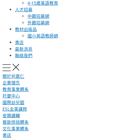
4-15歲美語教育
人才招募
中籍招募網
外籍招募網
教材出版品
國小英語教師網
書店
最新消息
聯絡我們
關於何嘉仁
企業理念
教育事業體系
托嬰中心
國際幼兒園
ESL全美課程
安親課輔
餐飲烘焙體系
文化事業體系
書店