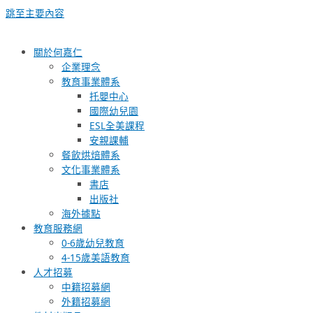
跳至主要內容
關於何嘉仁
企業理念
教育事業體系
托嬰中心
國際幼兒園
ESL全美課程
安親課輔
餐飲烘焙體系
文化事業體系
書店
出版社
海外據點
教育服務網
0-6歲幼兒教育
4-15歲美語教育
人才招募
中籍招募網
外籍招募網