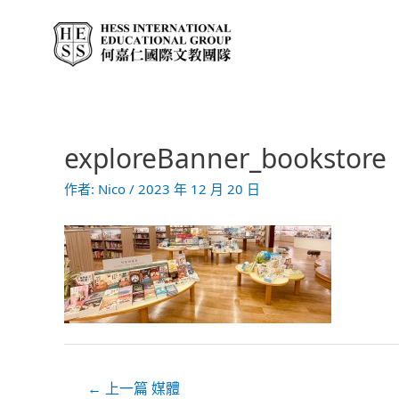
跳
至
主
要
內
容
exploreBanner_bookstore
文
章
作者:
Nico
/
2023 年 12 月 20 日
導
覽
←
上一篇 媒體