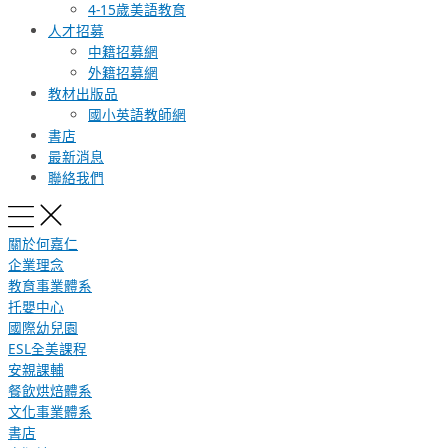
4-15歲美語教育
人才招募
中籍招募網
外籍招募網
教材出版品
國小英語教師網
書店
最新消息
聯絡我們
關於何嘉仁
企業理念
教育事業體系
托嬰中心
國際幼兒園
ESL全美課程
安親課輔
餐飲烘焙體系
文化事業體系
書店