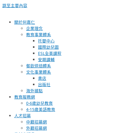
跳至主要內容
關於何嘉仁
企業理念
教育事業體系
托嬰中心
國際幼兒園
ESL全美課程
安親課輔
餐飲烘焙體系
文化事業體系
書店
出版社
海外據點
教育服務網
0-6歲幼兒教育
4-15歲美語教育
人才招募
中籍招募網
外籍招募網