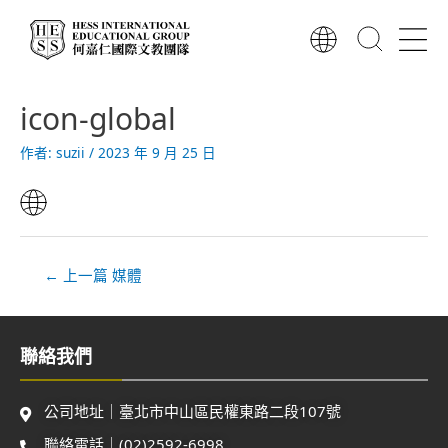
跳
至
主
要
文
內
icon-global
章
容
導
作者:
suzii
/
2023 年 9 月 25 日
覽
←
上一篇 媒體
聯絡我們
公司地址｜臺北市中山區民權東路二段107號
聯絡電話｜(02)2592-6998