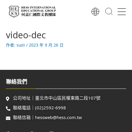
跳
至
主
要
內
video-dec
容
作者:
suzii
/
2023 年 9 月 26 日
聯絡我們
公司地址｜臺北市中山區民權東路二段107號
聯絡電話｜(02)2592-6998
聯絡信箱｜hessweb@hess.com.tw