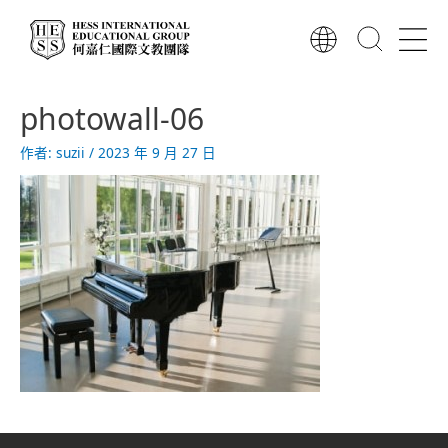
跳
至
主
要
內
photowall-06
容
作者:
suzii
/
2023 年 9 月 27 日