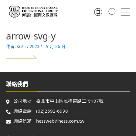
跳
至
主
要
內
arrow-svg-y
容
作者:
suzii
/
2023 年 9 月 26 日
聯絡我們
公司地址｜臺北市中山區民權東路二段107號
聯絡電話｜(02)2592-6998
聯絡信箱｜hessweb@hess.com.tw