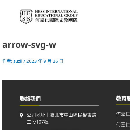
跳
至
主
要
內
容
arrow-svg-w
作者:
suzii
/
2023 年 9 月 26 日
教育
聯絡我們
何嘉
公司地址｜臺北市中山區民權東路
二段107號
何嘉