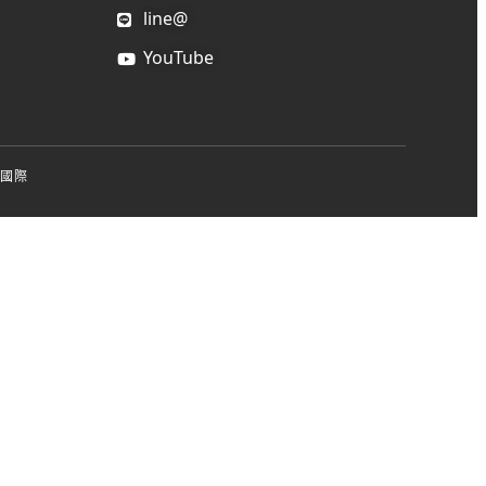
line@
YouTube
國際